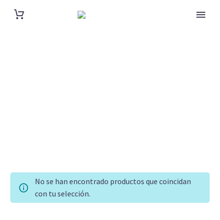
Piedras
Anillos
Cadenas
Inflados
Conjuntos
Dijes
Plata
Pulseras
No se han encontrado productos que coincidan
Relojes
con tu selección.
Tips