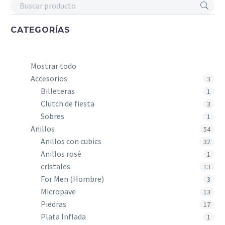
CATEGORÍAS
Mostrar todo
Accesorios
3
Billeteras
1
Clutch de fiesta
3
Sobres
1
Anillos
54
Anillos con cubics
32
Anillos rosé
1
cristales
13
For Men (Hombre)
3
Micropave
13
Piedras
17
Plata Inflada
1