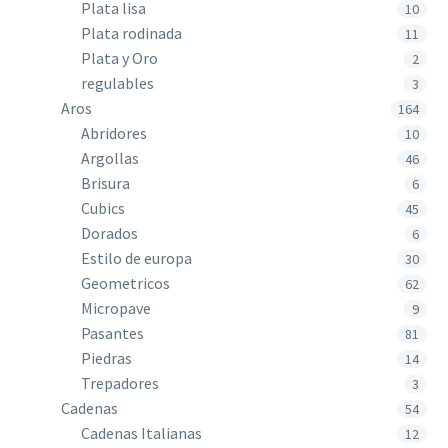
Plata lisa
10
Plata rodinada
11
Plata y Oro
2
regulables
3
Aros
164
Abridores
10
Argollas
46
Brisura
6
Cubics
45
Dorados
6
Estilo de europa
30
Geometricos
62
Micropave
9
Pasantes
81
Piedras
14
Trepadores
3
Cadenas
54
Cadenas Italianas
12