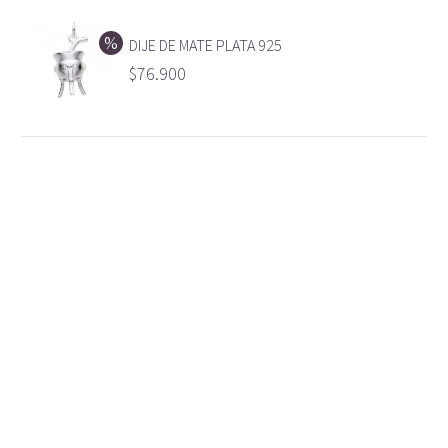
DIJE DE MATE PLATA 925
$
76.900
Cadena punto de luz
Gargantilla de
con extensor de
bolitas plata 925
largo Plata 925
$
210.000
$
105.000
Gargantilla plata con
Gargantilla de aros
baño gold cubic
colores, plata con
corazón
baño dorado
$
105.000
$
125.000
Cadena con donas
de Plata con baño
Gargantilla rodinada
gold
con Mariposas
$
70.000
$
153.000
Gargantilla de Perlas
Cadena rodinada
distintas medidas
con dije cuadrado de