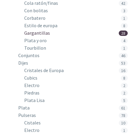
Cola ratón/finas
42
Con bolitas
3
Corbatero
1
Estilo de europa
8
Gargantillas
28
Plata y oro
4
Tourbillon
1
Conjuntos
46
Dijes
53
Cristales de Europa
16
Cubics
8
Electro
2
Piedras
2
Plata Lisa
5
Plata
61
Pulseras
78
Cistales
10
Electro
1