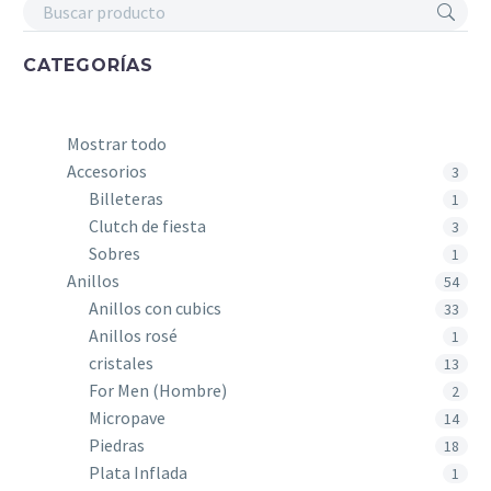
CATEGORÍAS
Mostrar todo
Accesorios
3
Billeteras
1
Clutch de fiesta
3
Sobres
1
Anillos
54
Anillos con cubics
33
Anillos rosé
1
cristales
13
For Men (Hombre)
2
Micropave
14
Piedras
18
Plata Inflada
1