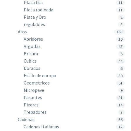
Plata lisa
11
Plata rodinada
11
Plata y Oro
2
regulables
3
Aros
163
Abridores
10
Argollas
45
Brisura
6
Cubics
44
Dorados
6
Estilo de europa
30
Geometricos
61
Micropave
9
Pasantes
81
Piedras
14
Trepadores
3
Cadenas
56
Cadenas Italianas
12