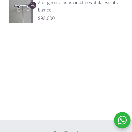
Aros geometricos circulares plata esmalte
blanco
$
98.000
Corbatero gota
aurora boreal plata
$
157.500