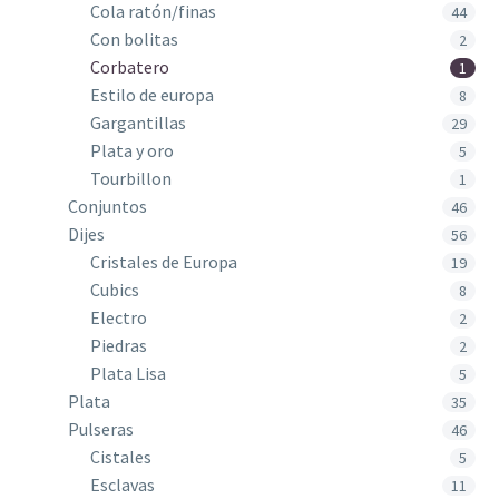
Cola ratón/finas
44
Con bolitas
2
Corbatero
1
Estilo de europa
8
Gargantillas
29
Plata y oro
5
Tourbillon
1
Conjuntos
46
Dijes
56
Cristales de Europa
19
Cubics
8
Electro
2
Piedras
2
Plata Lisa
5
Plata
35
Pulseras
46
Cistales
5
Esclavas
11