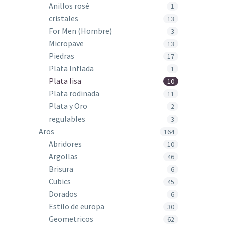
Anillos rosé
1
cristales
13
For Men (Hombre)
3
Micropave
13
Piedras
17
Plata Inflada
1
Plata lisa
10
Plata rodinada
11
Plata y Oro
2
regulables
3
Aros
164
Abridores
10
Argollas
46
Brisura
6
Cubics
45
Dorados
6
Estilo de europa
30
Geometricos
62