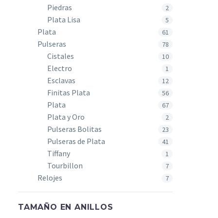
Piedras
2
Plata Lisa
5
Plata
61
Pulseras
78
Cistales
10
Electro
1
Esclavas
12
Finitas Plata
56
Plata
67
Plata y Oro
2
Pulseras Bolitas
23
Pulseras de Plata
41
Tiffany
1
Tourbillon
7
Relojes
7
TAMAÑO EN ANILLOS