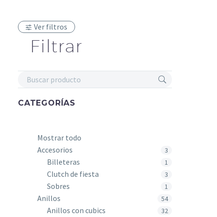
Ver filtros
Anillo sol p
$
56.000
Filtrar
Anillo circ
Plata925
$
118.000
Anillo Pla
GOLD, CU
CATEGORÍAS
$
35.000
Mostrar todo
Accesorios
3
Billeteras
1
Clutch de fiesta
3
Sobres
1
Anillos
54
Anillos con cubics
32