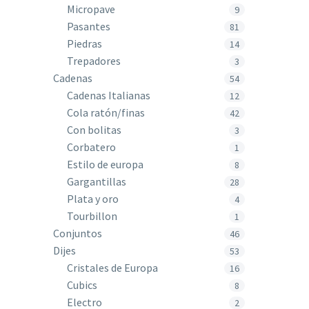
Micropave
9
Pasantes
81
Piedras
14
Trepadores
3
Cadenas
54
Cadenas Italianas
12
Cola ratón/finas
42
Con bolitas
3
Corbatero
1
Estilo de europa
8
Gargantillas
28
Plata y oro
4
Tourbillon
1
Conjuntos
46
Dijes
53
Cristales de Europa
16
Cubics
8
Electro
2