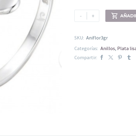
-
+

AÑADI
SKU:
Aniflor3gr
Categorías:
Anillos
,
Plata lis
Compartir: