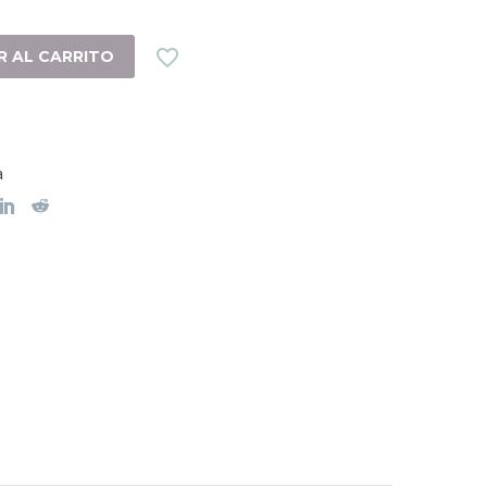

R AL CARRITO
a