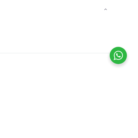
ata rodinada
Anillo con 5 hilos
n eslabones
sinfines ancho
$
173.000