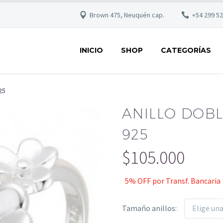
Brown 475, Neuquén cap.
+54 299 5
INICIO
SHOP
CATEGORÍAS
25
ANILLO DOBL
925
$
105.000
5% OFF por Transf. Bancaria
Tamaño anillos
Elige un