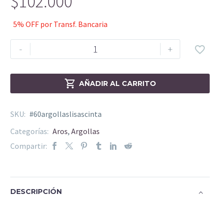
$
102.000
5% OFF por Transf. Bancaria
-
+


AÑADIR AL CARRITO
SKU:
#60argollaslisascinta
Categorías:
Aros
,
Argollas
Compartir:
DESCRIPCIÓN