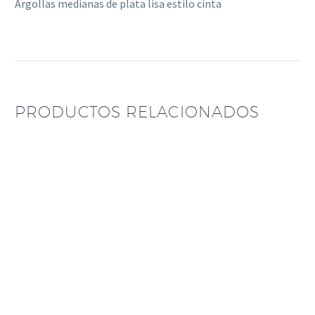
Argollas medianas de plata lisa estilo cinta
PRODUCTOS RELACIONADOS
Aros chispas
Abridor de Plata
pasantes de Cristal
corazónes
$
30.000
$
30.000
aros pasantes
geometricos con
Aro pasante cubic
micropave
cristal plata azulado
$
88.520
$
30.000
aro abridor punto luz
$
30.000