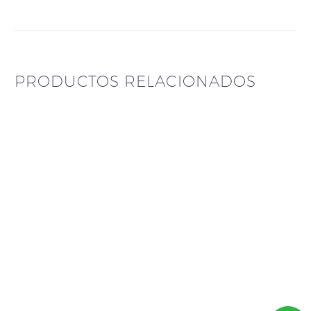
PRODUCTOS RELACIONADOS
Aros pasantes cristal
Aros Plateria Fina
tornazolados
alargados Pasantes
$
30.000
$
98.000
Aros rodinados,
aros pasantes
perlas con abanico
chispas cristales
strass
$
25.000
$
95.000
Aro pasante
triangular rodinado,
con perlas abajo
$
95.500