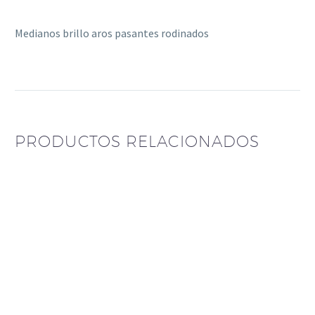
Medianos brillo aros pasantes rodinados
PRODUCTOS RELACIONADOS
Aros Wish (Light
Aros trepadores de
Rose (Rosa Claro))
plata 925
$
85.450
$
70.000
Aro pasante
triangular rodinado,
Aros chispas
con perlas abajo
pasantes de Cristal
$
95.500
$
30.000
Aro doble uso plata
rosé
$
120.800