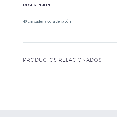
DESCRIPCIÓN
40 cm cadena cola de ratón
Gargantilla de Plata
Cadena mini g
PRODUCTOS RELACIONADOS
con dije Cisnes
Plata 925
$
159.500
$
78.000