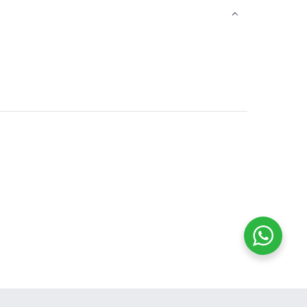
Cadena cola de ratón
plata con baño dorado
radise maiz
GOLD-1.9gr
$
40.000