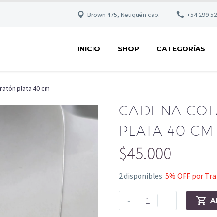
Brown 475, Neuquén cap.
+54 299 5
INICIO
SHOP
CATEGORÍAS
ratón plata 40 cm
CADENA COL
PLATA 40 CM
$
45.000
2 disponibles
5% OFF por Tran
-
+

A