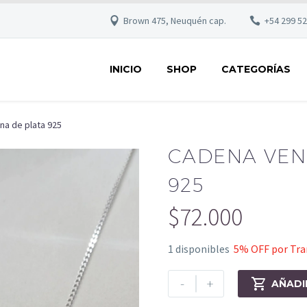
Brown 475, Neuquén cap.
+54 299 5
INICIO
SHOP
CATEGORÍAS
na de plata 925
CADENA VEN
925
$
72.000
1 disponibles
5% OFF por Tran
-
+

AÑADI