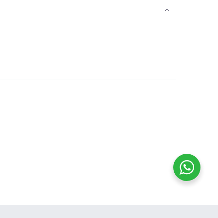
VENECIA
Cadena finita de plata
ALLS
con baño DORADO
AD CELESTE
gold
$
40.000