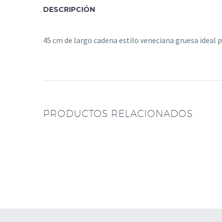
DESCRIPCIÓN
45 cm de largo cadena estilo veneciana gruesa ideal p
Cadena trenzada de
plata italiana largo 45
PRODUCTOS RELACIONADOS
cm
Collar paradis
$
110.500
$
101.500