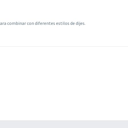
ara combinar con diferentes estilos de dijes.
COLLAR 
Cadena cola de ratón
THREE B
e maiz
de Plata Rosé
TONALID
$
35.000
$
73.200