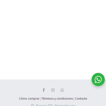
Dije de niño Plata
925
Dije cruz grande
Conjunto infinito
Conjunto de aros
$
63.500
$
74.000
con cubic plata con
más dije de Gota con
baño gold.
micropave y cubics
Aro+dije+cadena
PLATA
$
95.000
$
280.850
Dije oval plateado
plata 925 cristal
swarovski
$
40.000
Cómo comprar
|
Términos y condiciones
|
Contacto
Brown 475, Neuquén cap.