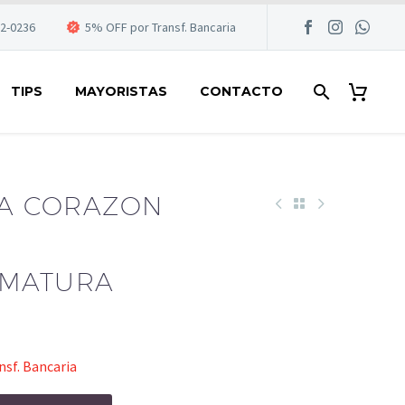
22-0236
5% OFF por Transf. Bancaria
TIPS
MAYORISTAS
CONTACTO
TA CORAZON
N
RMATURA
sf. Bancaria