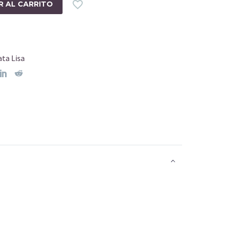

R AL CARRITO
ata Lisa