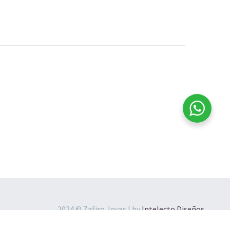
Gargantilla de aro Plata
ata colibrí
925
$
133.000
2024 © Zafiro Joyas | by
Intelecto Diseños