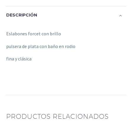
DESCRIPCIÓN
Eslabones forcet con brillo
pulsera de plata con baño en rodio
fina y clásica
PRODUCTOS RELACIONADOS
Pulsera trenzada
Pulsera Ajustable de
plata italiana finita
ojo turco