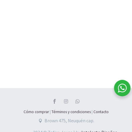
$
53.000
$
196.000
Esclava abierta clavo
Pulsera de Plata
plata rodinada
punto de luz
$
182.000
$
168.350
Pulsera cristales
amarillos
$
67.500
Cómo comprar
|
Términos y condiciones
|
Contacto
Brown 475, Neuquén cap.