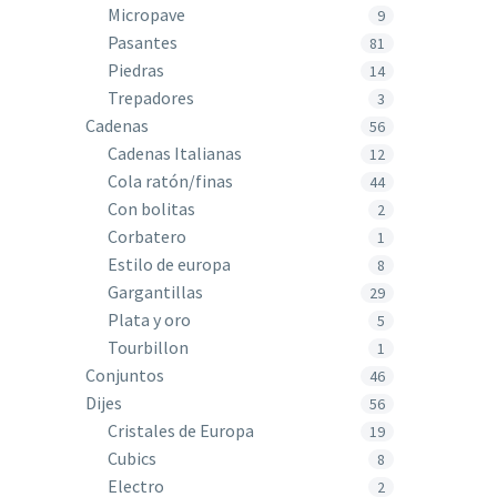
Micropave
9
Pasantes
81
Piedras
14
Trepadores
3
Cadenas
56
Cadenas Italianas
12
Cola ratón/finas
44
Con bolitas
2
Corbatero
1
Estilo de europa
8
Gargantillas
29
Plata y oro
5
Tourbillon
1
Conjuntos
46
Dijes
56
Cristales de Europa
19
Cubics
8
Electro
2