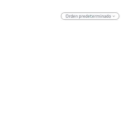
Orden predeterminado
e de fiesta colores
.000