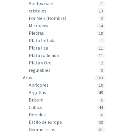
Anillos rosé
1
cristales
13
For Men (Hombre)
2
Micropave
14
Piedras
18
Plata Inflada
1
Plata lisa
11
Plata rodinada
11
Plata y Oro
2
regulables
3
Aros
163
Abridores
10
Argollas
45
Brisura
6
Cubics
44
Dorados
6
Estilo de europa
30
Geometricos
61