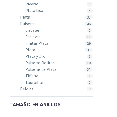
Piedras
2
Plata Lisa
5
Plata
35
Pulseras
46
Cistales
5
Esclavas
11
Finitas Plata
29
Plata
35
Plata y Oro
1
Pulseras Bolitas
10
Pulseras de Plata
25
Tiffany
1
Tourbillon
2
Relojes
7
TAMAÑO EN ANILLOS