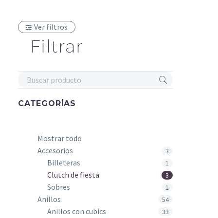
Ver filtros
clutch de 
$
179.000
Filtrar
CATEGORÍAS
Mostrar todo
Accesorios
3
Billeteras
1
Clutch de fiesta
3
Sobres
1
Anillos
54
Anillos con cubics
33