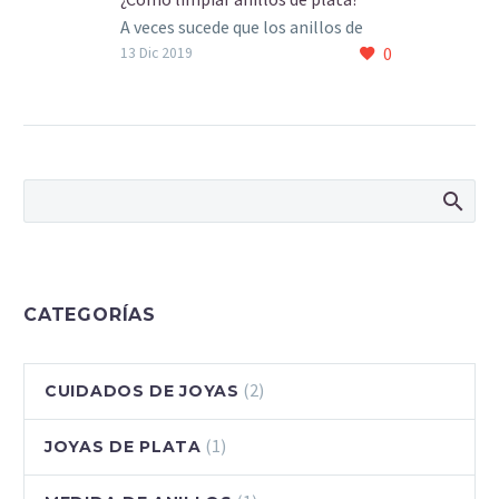
A veces sucede que los anillos de
0
plata pierden brillo o se ennegrecen
13 Dic 2019
con el tiempo y nos preguntamos
cómo…
CATEGORÍAS
(2)
CUIDADOS DE JOYAS
(1)
JOYAS DE PLATA