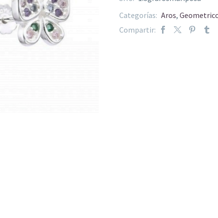
Categorías:
Aros
,
Geometric
Compartir:
 CON
aros brisura con cubic
Aros pasa
O LUZ
circular-pave
tornazol
$
129.500
$
30.000