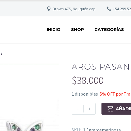
Brown 475, Neuquén cap.
+54 299 5
INICIO
SHOP
CATEGORÍAS
as
AROS PASAN
$
38.000
1 disponibles
5% OFF por Tran
-
+

AÑADI
SKU:
1.3grarosmariposa