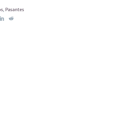
os
,
Pasantes
ntes cristal
Abridor Bola de Plata
ados
925
$
30.000